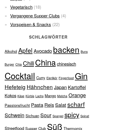
Vegetarisch
(18)
Vergangene Supper Clubs
(4)
Vorspeisen & Snacks
(22)
SCHLAGWÖRTER
backen
Apfel
Avocado
Alkohol
Buns
China
Chili
chinesisch
Burger
Chia
Cocktail
Gin
Curry
Eierlikör
Fingerfood
Hefeteig
Hähnchen
Japan
Kartoffel
Orange
Kokos
Mango
Käse
Kürbis
Lachs
Matcha
scharf
Pasta
Reis
Salat
Passionsfrucht
spicy
Schwein
Sour
Sichuan
Spargel
Spinat
Süß
Streetfood
Supper Club
Thermomix