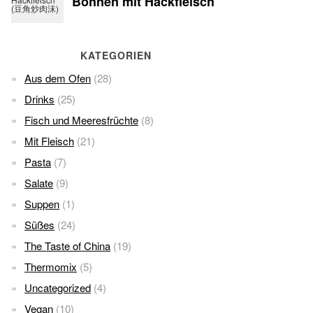
KATEGORIEN
Aus dem Ofen
(28)
Drinks
(25)
Fisch und Meeresfrüchte
(8)
Mit Fleisch
(21)
Pasta
(7)
Salate
(9)
Suppen
(1)
Süßes
(24)
The Taste of China
(19)
Thermomix
(5)
Uncategorized
(4)
Vegan
(10)