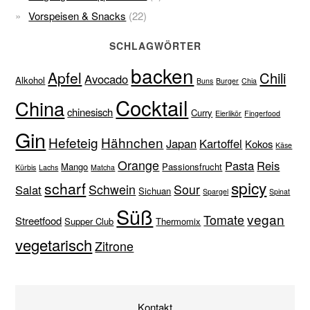
Vorspeisen & Snacks
(22)
SCHLAGWÖRTER
backen
Apfel
Chili
Avocado
Alkohol
Buns
Burger
Chia
Cocktail
China
chinesisch
Curry
Eierlikör
Fingerfood
Gin
Hefeteig
Hähnchen
Japan
Kartoffel
Kokos
Käse
Orange
Pasta
Reis
Mango
Passionsfrucht
Kürbis
Lachs
Matcha
spicy
scharf
Schwein
Sour
Salat
Sichuan
Spargel
Spinat
Süß
vegan
Tomate
Streetfood
Supper Club
Thermomix
vegetarisch
Zitrone
Kontakt