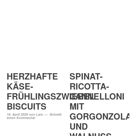
HERZHAFTE
SPINAT-
KÄSE-
RICOTTA-
FRÜHLINGSZWIEBEL
CANNELLONI
BISCUITS
MIT
GORGONZOLA
16. April 2020
von
Lars
Schreib
einen Kommentar
UND