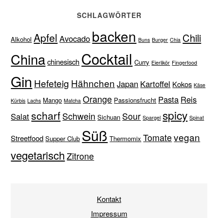
SCHLAGWÖRTER
backen
Apfel
Chili
Avocado
Alkohol
Buns
Burger
Chia
Cocktail
China
chinesisch
Curry
Eierlikör
Fingerfood
Gin
Hefeteig
Hähnchen
Japan
Kartoffel
Kokos
Käse
Orange
Pasta
Reis
Mango
Passionsfrucht
Kürbis
Lachs
Matcha
spicy
scharf
Schwein
Sour
Salat
Sichuan
Spargel
Spinat
Süß
vegan
Tomate
Streetfood
Supper Club
Thermomix
vegetarisch
Zitrone
Kontakt
Impressum