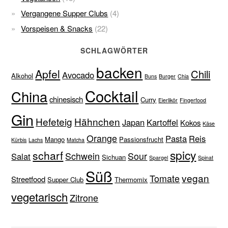
Vergangene Supper Clubs
(4)
Vorspeisen & Snacks
(22)
SCHLAGWÖRTER
backen
Apfel
Chili
Avocado
Alkohol
Buns
Burger
Chia
Cocktail
China
chinesisch
Curry
Eierlikör
Fingerfood
Gin
Hefeteig
Hähnchen
Japan
Kartoffel
Kokos
Käse
Orange
Pasta
Reis
Mango
Passionsfrucht
Kürbis
Lachs
Matcha
spicy
scharf
Schwein
Sour
Salat
Sichuan
Spargel
Spinat
Süß
vegan
Tomate
Streetfood
Supper Club
Thermomix
vegetarisch
Zitrone