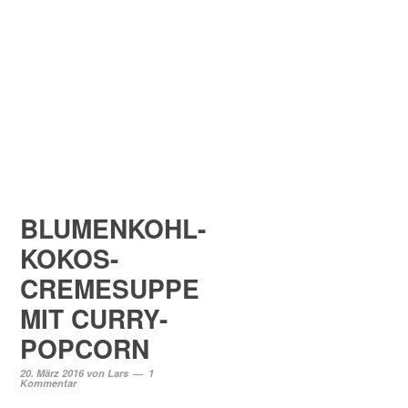
BLUMENKOHL-
KOKOS-
CREMESUPPE
MIT CURRY-
POPCORN
20. März 2016
von
Lars
1
Kommentar