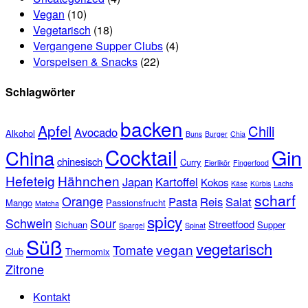
Vegan
(10)
Vegetarisch
(18)
Vergangene Supper Clubs
(4)
Vorspeisen & Snacks
(22)
Schlagwörter
backen
Apfel
Chili
Avocado
Alkohol
Buns
Burger
Chia
Cocktail
Gin
China
chinesisch
Curry
Eierlikör
Fingerfood
Hefeteig
Hähnchen
Japan
Kartoffel
Kokos
Käse
Kürbis
Lachs
scharf
Orange
Pasta
Reis
Salat
Mango
Passionsfrucht
Matcha
spicy
Schwein
Sour
Streetfood
Sichuan
Supper
Spargel
Spinat
Süß
vegetarisch
vegan
Tomate
Club
Thermomix
Zitrone
Kontakt