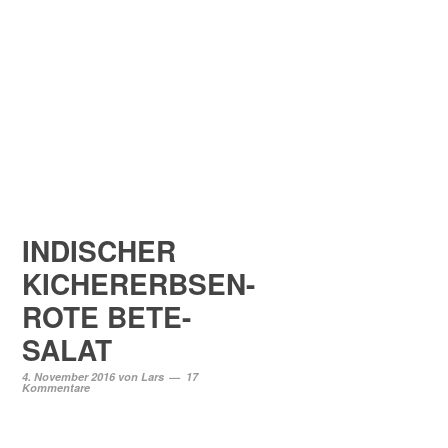
INDISCHER
KICHERERBSEN-
ROTE BETE-
SALAT
4. November 2016
von
Lars
17
Kommentare