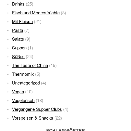
Drinks
(25)
Fisch und Meeresfrüchte
(8)
Mit Fleisch
(21)
Pasta
(7)
Salate
(9)
Suppen
(1)
Süßes
(24)
The Taste of China
(19)
Thermomix
(5)
Uncategorized
(4)
Vegan
(10)
Vegetarisch
(18)
Vergangene Supper Clubs
(4)
Vorspeisen & Snacks
(22)
SCHLAGWÖRTER