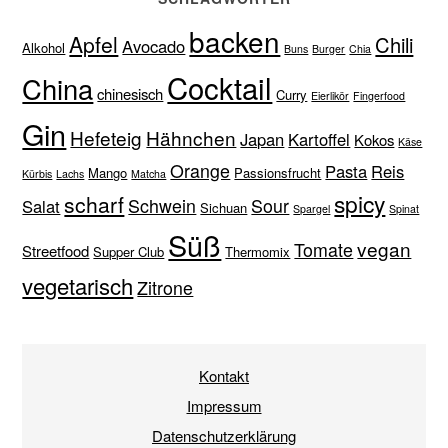
backen
Apfel
Chili
Avocado
Alkohol
Buns
Burger
Chia
Cocktail
China
chinesisch
Curry
Eierlikör
Fingerfood
Gin
Hefeteig
Hähnchen
Japan
Kartoffel
Kokos
Käse
Orange
Pasta
Reis
Mango
Passionsfrucht
Kürbis
Lachs
Matcha
spicy
scharf
Schwein
Sour
Salat
Sichuan
Spargel
Spinat
Süß
vegan
Tomate
Streetfood
Supper Club
Thermomix
vegetarisch
Zitrone
Kontakt
Impressum
Datenschutzerklärung