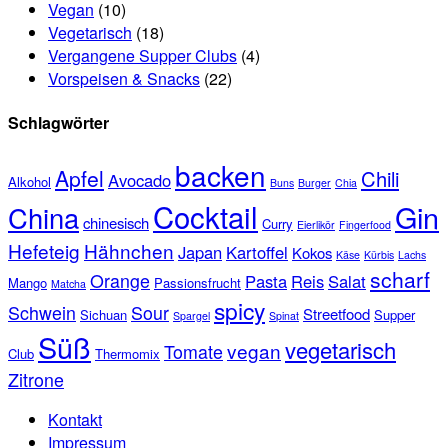
Vegan
(10)
Vegetarisch
(18)
Vergangene Supper Clubs
(4)
Vorspeisen & Snacks
(22)
Schlagwörter
backen
Apfel
Chili
Avocado
Alkohol
Buns
Burger
Chia
Cocktail
Gin
China
chinesisch
Curry
Eierlikör
Fingerfood
Hefeteig
Hähnchen
Japan
Kartoffel
Kokos
Käse
Kürbis
Lachs
scharf
Orange
Pasta
Reis
Salat
Mango
Passionsfrucht
Matcha
spicy
Schwein
Sour
Streetfood
Sichuan
Supper
Spargel
Spinat
Süß
vegetarisch
vegan
Tomate
Club
Thermomix
Zitrone
Kontakt
Impressum