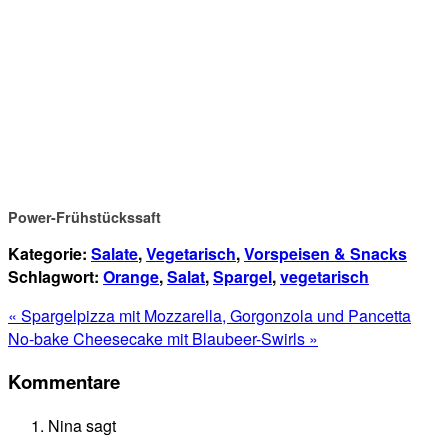
Power-Frühstückssaft
Kategorie:
Salate
,
Vegetarisch
,
Vorspeisen & Snacks
Schlagwort:
Orange
,
Salat
,
Spargel
,
vegetarisch
« Spargelpizza mit Mozzarella, Gorgonzola und Pancetta
No-bake Cheesecake mit Blaubeer-Swirls »
Kommentare
Nina
sagt