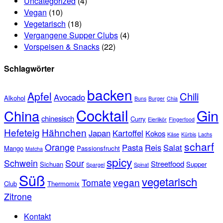
Uncategorized
(4)
Vegan
(10)
Vegetarisch
(18)
Vergangene Supper Clubs
(4)
Vorspeisen & Snacks
(22)
Schlagwörter
backen
Apfel
Chili
Avocado
Alkohol
Buns
Burger
Chia
Cocktail
Gin
China
chinesisch
Curry
Eierlikör
Fingerfood
Hefeteig
Hähnchen
Japan
Kartoffel
Kokos
Käse
Kürbis
Lachs
scharf
Orange
Pasta
Reis
Salat
Mango
Passionsfrucht
Matcha
spicy
Schwein
Sour
Streetfood
Sichuan
Supper
Spargel
Spinat
Süß
vegetarisch
vegan
Tomate
Club
Thermomix
Zitrone
Kontakt