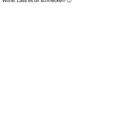
Worte. Lass es dir schmecken! 🙂