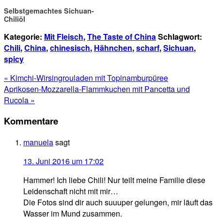
Selbstgemachtes Sichuan-
Chiliöl
Kategorie:
Mit Fleisch
,
The Taste of China
Schlagwort:
Chili
,
China
,
chinesisch
,
Hähnchen
,
scharf
,
Sichuan
,
spicy
« Kimchi-Wirsingrouladen mit Topinamburpüree
Aprikosen-Mozzarella-Flammkuchen mit Pancetta und
Rucola »
Kommentare
manuela
sagt
13. Juni 2016 um 17:02
Hammer! Ich liebe Chili! Nur teilt meine Familie diese
Leidenschaft nicht mit mir…
Die Fotos sind dir auch suuuper gelungen, mir läuft das
Wasser im Mund zusammen.