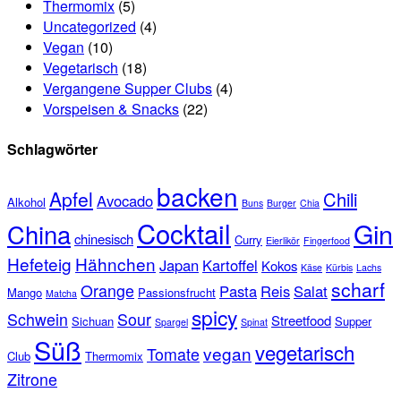
Thermomix
(5)
Uncategorized
(4)
Vegan
(10)
Vegetarisch
(18)
Vergangene Supper Clubs
(4)
Vorspeisen & Snacks
(22)
Schlagwörter
backen
Apfel
Chili
Avocado
Alkohol
Buns
Burger
Chia
Cocktail
Gin
China
chinesisch
Curry
Eierlikör
Fingerfood
Hefeteig
Hähnchen
Japan
Kartoffel
Kokos
Käse
Kürbis
Lachs
scharf
Orange
Pasta
Reis
Salat
Mango
Passionsfrucht
Matcha
spicy
Schwein
Sour
Streetfood
Sichuan
Supper
Spargel
Spinat
Süß
vegetarisch
vegan
Tomate
Club
Thermomix
Zitrone