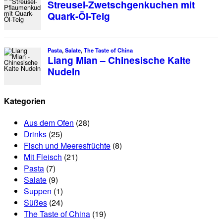
Streusel-Zwetschgenkuchen mit
Quark-Öl-Teig
Pasta
,
Salate
,
The Taste of China
Liang Mian – Chinesische Kalte
Nudeln
Kategorien
Aus dem Ofen
(28)
Drinks
(25)
Fisch und Meeresfrüchte
(8)
Mit Fleisch
(21)
Pasta
(7)
Salate
(9)
Suppen
(1)
Süßes
(24)
The Taste of China
(19)